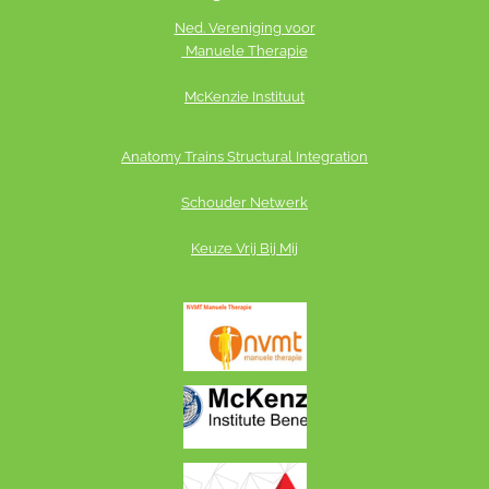
k
Ned. Vereniging voor
e
Manuele Therapie
d
McKenzie Instituut
I
n
Anatomy Trains St
ructural Integration
Schouder Netwerk
Keuze Vrij Bij Mij