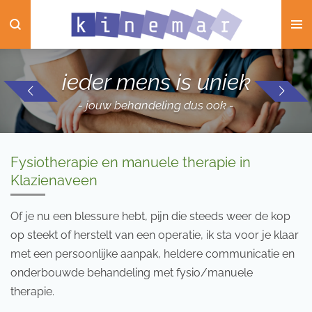
Ga
direct
naar
de
ieder mens is uniek
hoofdinhoud
- jouw behandeling dus ook -
Fysiotherapie en manuele therapie in
Klazienaveen
Of je nu een blessure hebt, pijn die steeds weer de kop
op steekt of herstelt van een operatie, ik sta voor je klaar
met een persoonlijke aanpak, heldere communicatie en
onderbouwde behandeling met fysio/manuele
therapie.