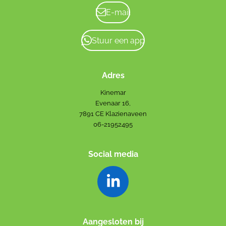
E-mail
Stuur een app
Adres
Kinemar
Evenaar 16,
7891 CE Klazienaveen
06-21952495
Social media
L
i
n
Aangesloten bij