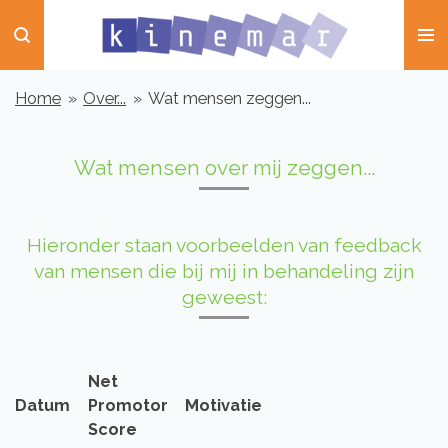
Ga
direct
naar
Home
»
Over...
»
Wat mensen zeggen...
de
hoofdinhoud
Wat mensen over mij zeggen...
Hieronder staan voorbeelden van feedback
van mensen die bij mij in behandeling zijn
geweest:
Net
Datum
Promotor
Motivatie
Score