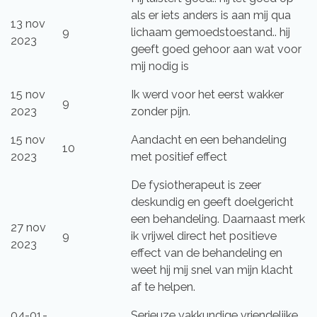
als er iets anders is aan mij qua
13 nov
9
lichaam gemoedstoestand.. hij
2023
geeft goed gehoor aan wat voor
mij nodig is
15 nov
Ik werd voor het eerst wakker
9
2023
zonder pijn.
15 nov
Aandacht en een behandeling
10
2023
met positief effect
De fysiotherapeut is zeer
deskundig en geeft doelgericht
een behandeling. Daarnaast merk
27 nov
9
ik vrijwel direct het positieve
2023
effect van de behandeling en
weet hij mij snel van mijn klacht
af te helpen.
04-01-
Serieuze vakkundige vriendelijke