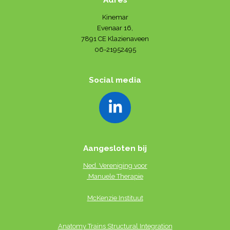
Kinemar
Evenaar 16,
7891 CE Klazienaveen
06-21952495
Social media
L
i
n
Aangesloten bij
k
Ned. Vereniging voor
e
Manuele Therapie
d
McKenzie Instituut
I
n
Anatomy Trains St
ructural Integration