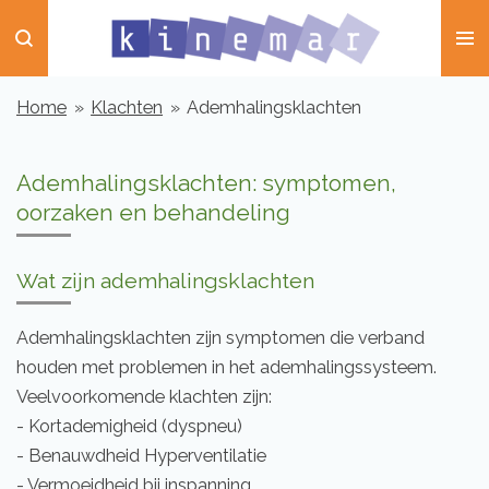
Ga
direct
naar
Home
»
Klachten
»
Ademhalingsklachten
de
hoofdinhoud
Ademhalingsklachten: symptomen,
oorzaken en behandeling
Wat zijn ademhalingsklachten
Ademhalingsklachten zijn symptomen die verband
houden met problemen in het ademhalingssysteem.
Veelvoorkomende klachten zijn:
- Kortademigheid (dyspneu)
- Benauwdheid Hyperventilatie
- Vermoeidheid bij inspanning