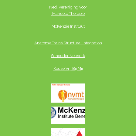
k
Ned. Vereniging voor
e
Manuele Therapie
d
McKenzie Instituut
I
n
Anatomy Trains St
ructural Integration
Schouder Netwerk
Keuze Vrij Bij Mij