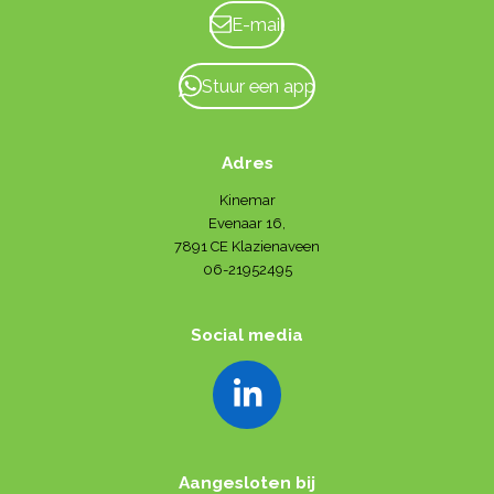
E-mail
Stuur een app
Adres
Kinemar
Evenaar 16,
7891 CE Klazienaveen
06-21952495
Social media
L
i
n
Aangesloten bij