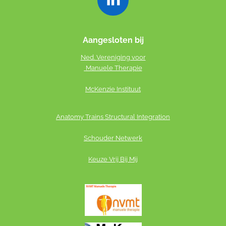
L
i
n
Aangesloten bij
k
Ned. Vereniging voor
e
Manuele Therapie
d
McKenzie Instituut
I
n
Anatomy Trains St
ructural Integration
Schouder Netwerk
Keuze Vrij Bij Mij